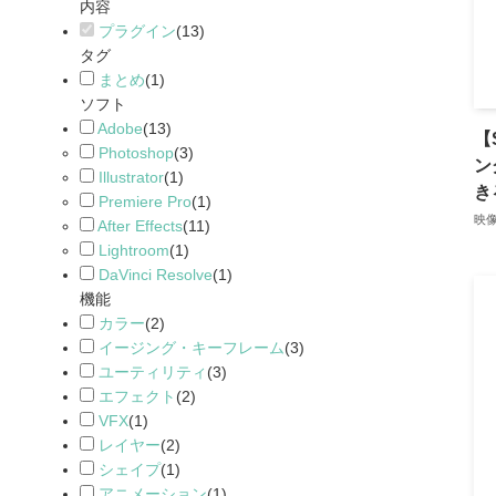
内容
プラグイン
(
13
)
タグ
まとめ
(
1
)
ソフト
Adobe
(
13
)
【
Photoshop
(
3
)
ン
Illustrator
(
1
)
き
Premiere Pro
(
1
)
映
After Effects
(
11
)
Lightroom
(
1
)
DaVinci Resolve
(
1
)
機能
カラー
(
2
)
イージング・キーフレーム
(
3
)
ユーティリティ
(
3
)
エフェクト
(
2
)
VFX
(
1
)
レイヤー
(
2
)
シェイプ
(
1
)
アニメーション
(
1
)