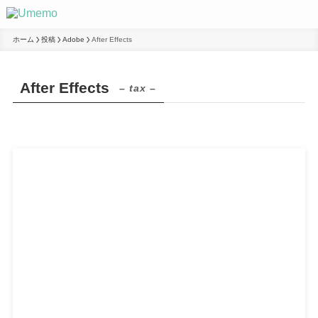
ホーム
投稿
Adobe
After Effects
After Effects
– tax –