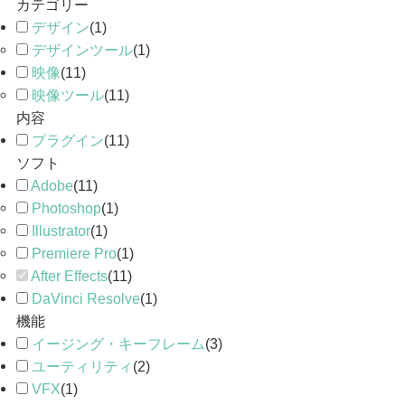
カテゴリー
デザイン
(
1
)
デザインツール
(
1
)
映像
(
11
)
映像ツール
(
11
)
内容
プラグイン
(
11
)
ソフト
Adobe
(
11
)
Photoshop
(
1
)
Illustrator
(
1
)
Premiere Pro
(
1
)
After Effects
(
11
)
DaVinci Resolve
(
1
)
機能
イージング・キーフレーム
(
3
)
ユーティリティ
(
2
)
VFX
(
1
)