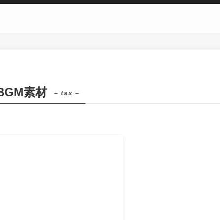
BGM素材
– tax –